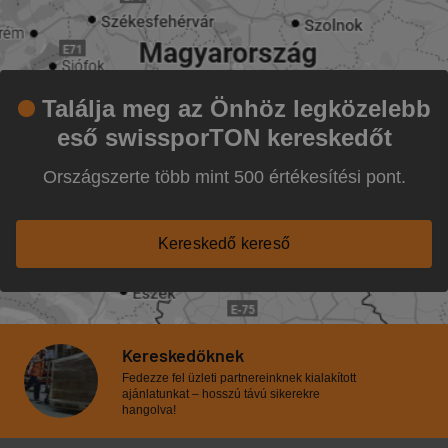
Találja meg az Önhöz legközelebb
eső swissporTON kereskedőt
Országszerte több mint 500 értékesítési pont.
Kereskedő kereső
Kereskedőknek
Fedezze fel üzleti partnereinknek kialakított
ajánlatunkat – hosszú távú sikerekre
hangolva!