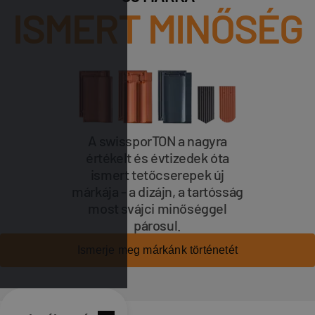
ISMERT MINŐSÉG
A swissporTON a nagyra
értékelt és évtizedek óta
ismert tetőcserepek új
márkája - a dizájn, a tartósság
most svájci minőséggel
párosul.
Ismerje meg márkánk történetét