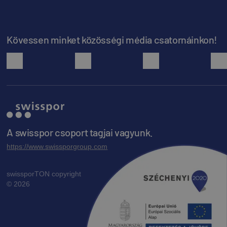
Kövessen minket közösségi média csatornáinkon!
facebook
youtube
instagram
A swisspor csoport tagjai vagyunk.
https://www.swissporgroup.com
swissporTON copyright
© 2026