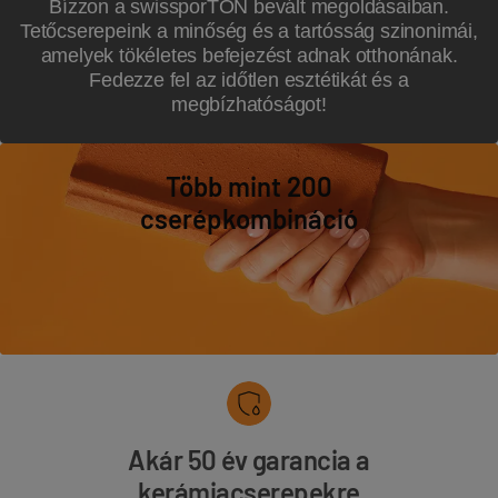
Bízzon a swissporTON bevált megoldásaiban.
Tetőcserepeink a minőség és a tartósság szinonimái,
amelyek tökéletes befejezést adnak otthonának.
Fedezze fel az időtlen esztétikát és a
megbízhatóságot!
Több mint 200
cserépkombináció
Akár 50 év garancia a
kerámiacserepekre