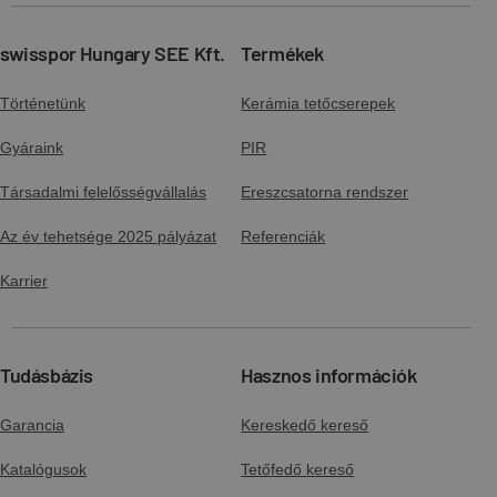
swisspor Hungary SEE Kft.
Termékek
Történetünk
Kerámia tetőcserepek
Gyáraink
PIR
Társadalmi felelősségvállalás
Ereszcsatorna rendszer
Az év tehetsége 2025 pályázat
Referenciák
Karrier
Tudásbázis
Hasznos információk
Garancia
Kereskedő kereső
Katalógusok
Tetőfedő kereső