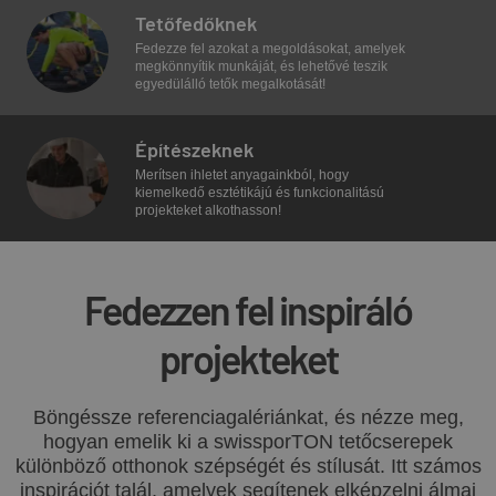
Tetőfedőknek
Fedezze fel azokat a megoldásokat, amelyek
megkönnyítik munkáját, és lehetővé teszik
egyedülálló tetők megalkotását!
Építészeknek
Merítsen ihletet anyagainkból, hogy
kiemelkedő esztétikájú és funkcionalitású
projekteket alkothasson!
Fedezzen fel inspiráló
projekteket
Böngéssze referencia­galériánkat, és nézze meg,
hogyan emelik ki a swissporTON tetőcserepek
különböző otthonok szépségét és stílusát. Itt számos
inspirációt talál, amelyek segítenek elképzelni álmai