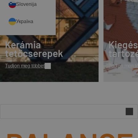
Slovenija
Україна
Kerámia
Kiegés
tetőcserepek
tartoz
Tudjon meg többet
Tudjon meg t