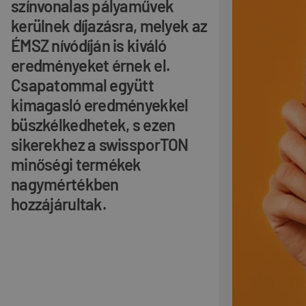
színvonalas pályaművek
kerülnek díjazásra, melyek az
ÉMSZ nívódíján is kiváló
eredményeket érnek el.
Csapatommal együtt
kimagasló eredményekkel
büszkélkedhetek, s ezen
sikerekhez a swissporTON
minőségi termékek
nagymértékben
hozzájárultak.