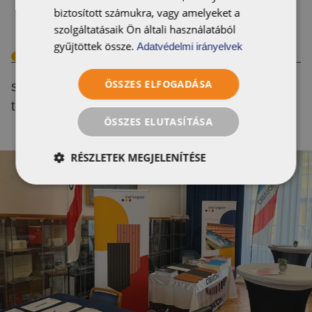
biztosított számukra, vagy amelyeket a
szolgáltatásaik Ön általi használatából
gyűjtöttek össze.
Adatvédelmi irányelvek
CIKK
ÖSSZES ELFOGADÁSA
swissporTON: új korszak a kerámia
tetőcserepek piacán
ÖSSZES ELUTASÍTÁSA
RÉSZLETEK MEGJELENÍTÉSE