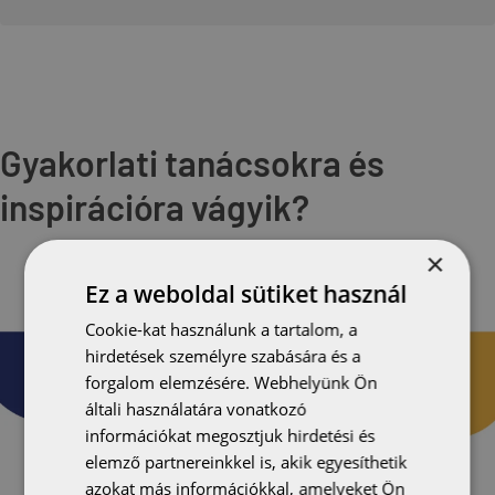
Gyakorlati tanácsokra és
inspirációra vágyik?
×
Ez a weboldal sütiket használ
Cookie-kat használunk a tartalom, a
hirdetések személyre szabására és a
forgalom elemzésére. Webhelyünk Ön
általi használatára vonatkozó
információkat megosztjuk hirdetési és
elemző partnereinkkel is, akik egyesíthetik
azokat más információkkal, amelyeket Ön