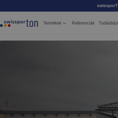
swissporTO
Termékek
Referenciák
Tudásbáz