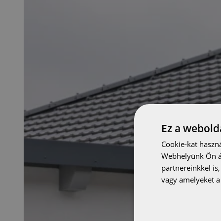
Ez a webolda
Cookie-kat haszná
Webhelyünk Ön ál
partnereinkkel is
vagy amelyeket a 