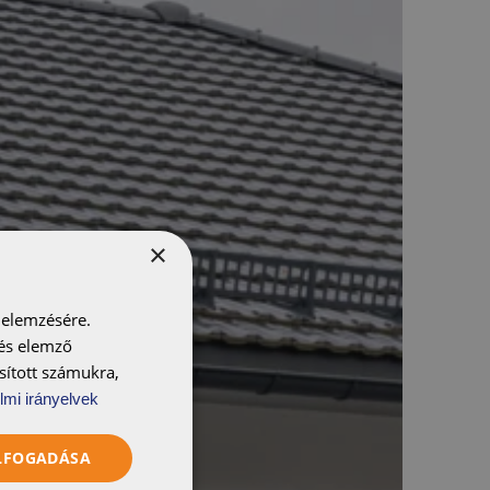
×
 elemzésére.
 és elemző
sított számukra,
lmi irányelvek
ELFOGADÁSA