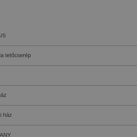
US
a tetőcserép
áz
i ház
ANY