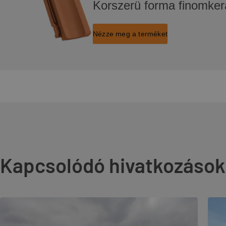
Korszerü forma finomke
Nézze meg a terméket
Kapcsolódó hivatkozások