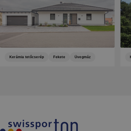
Kerámia tetőcserép
Fekete
Üvegmáz