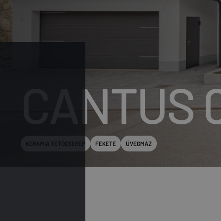
CANTUS 
KERÁMIA TETŐCSERÉP
FEKETE
ÜVEGMÁZ