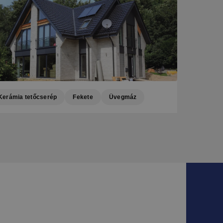
Kerámia tetőcserép
Fekete
Üvegmáz