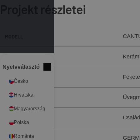
Projekt részletei
CANT
MODELL
Kerámi
TERMÉKCSOPORT
Nyelvválasztó
International
Bezár
Fekete
SZÍN
Česko
Hrvatska
Üvegm
FELÜLET
Magyarország
Család
OBJEKTUM TÍPUSA
Polska
România
GERM
HELYSZÍN