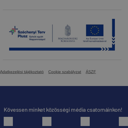
Beépítési útmutató - Alumínium járórács,
húzott tetőcserepekhez
Letöltés
Előnézet
Beépítési útmutató - Alumínium járórács,
sajtolt tetőcserepekhez
Adatkezelési tájékoztató
Cookie szabályzat
ÁSZF
Letöltés
Előnézet
Beépítési útmutató - alumínium
rönkfatartó
Kövessen minket közösségi média csatornáinkon!
Letöltés
Előnézet
facebook
youtube
instagram