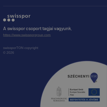
Beépítési útmutató - alumínium tetőlétra
Letöltés
Előnézet
A swisspor csoport tagjai vagyunk.
https://www.swissporgroup.com
Beépítési útmutató - alumínium toldható
járórács
swissporTON copyright
Letöltés
Előnézet
© 2026
Beépítési útmutató - Beakasztós
viharkapocs, hódfarkú cserepekhez
Letöltés
Előnézet
Beépítési útmutató - Beakasztós
viharkapocs, sajtolt cserepekhez