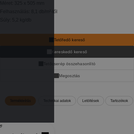
Méret: 325 x 505 mm
Felhasználás: 8,1 db/m²-től
Súly: 5,2 kg/db
Tetőfedő kereső
Kereskedő kereső
Tetőcserép összehasonlító
Megosztás
fa
Termékleírás
Technikai adatok
Letöltések
Tartozékok
x
lin
Szín/Felület:
pin