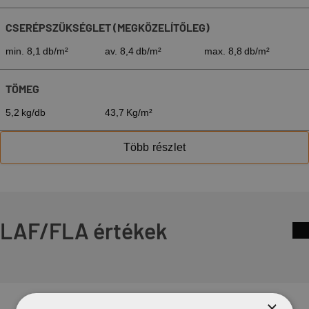
CSERÉPSZÜKSÉGLET (MEGKÖZELÍTŐLEG)
min. 8,1 db/m²
av. 8,4 db/m²
max. 8,8 db/m²
TÖMEG
5,2 kg/db
43,7 Kg/m²
Több részlet
LAF/FLA értékek
×