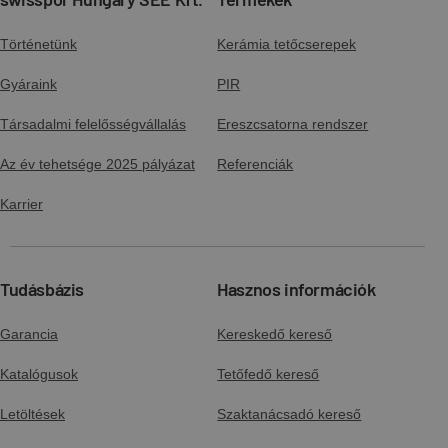
Történetünk
Kerámia tetőcserepek
Gyáraink
PIR
Társadalmi felelősségvállalás
Ereszcsatorna rendszer
Az év tehetsége 2025 pályázat
Referenciák
Karrier
Tudásbázis
Hasznos információk
Garancia
Kereskedő kereső
Katalógusok
Tetőfedő kereső
Letöltések
Szaktanácsadó kereső