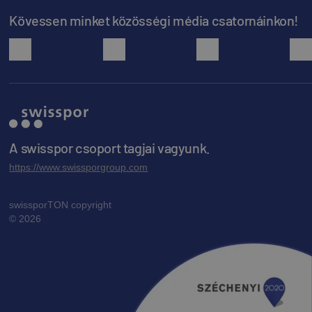
Kövessen minket közösségi média csatornáinkon!
facebook
youtube
instagram
A swisspor csoport tagjai vagyunk.
https://www.swissporgroup.com
swissporTON copyright
© 2026