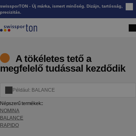
swissporTON - Új márka, ismert minőség. Dizájn, tartósság,
Bez
precizitás.
A tökéletes tető a
megfelelő tudással kezdődik
Népszerű termékek::
NOMINA
BALANCE
RAPIDO