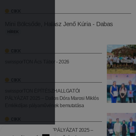
CIKK
Mini Bölcsőde, Halász Jenő Kúria - Dabas
HÍREK
CIKK
swissporTON Ács Tábor - 2026
CIKK
swissporTON ÉPÍTÉSZHALLGATÓI
PÁLYÁZAT 2025 – Dallos Dóra Marosi Miklós
Emlékdíjas pályaművének bemutatása
CIKK
swissporTON ÉPÍTÉSZPÁLYÁZAT 2025 –