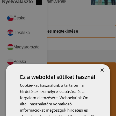
Nyelvválasztó
PAIR Építész Stúdió pályaművének
Bezár
International
bemutatása
FOR LOGGED IN
Česko
Összes megtekintése
Hrvatska
Magyarország
Polska
×
Ez a weboldal sütiket használ
România
Kérdése van?
Cookie-kat használunk a tartalom, a
Találja meg a leggyakrabban feltett kérdésekre adott válaszokat
Serbia
hirdetések személyre szabására és a
GYIK oldalunkon!
forgalom elemzésére. Webhelyünk Ön
Ugrás a GYIK-hez
általi használatára vonatkozó
Slovensko
információkat megosztjuk hirdetési és