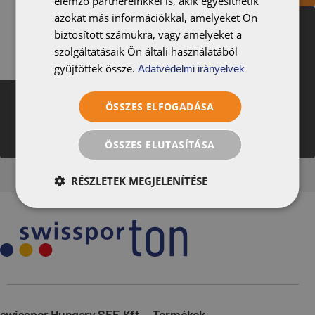
elemző partnereinkkel is, akik egyesíthetik
Slovenija
azokat más információkkal, amelyeket Ön
biztosított számukra, vagy amelyeket a
Україна
szolgáltatásaik Ön általi használatából
További segítségre van szüksége?
gyűjtöttek össze.
Adatvédelmi irányelvek
Szívesen segítünk – vegye fel velünk a kapcsolatot az űrlap
kitöltésével!
Vegye fel velünk a kapcsolatot
ÖSSZES ELFOGADÁSA
ÖSSZES ELUTASÍTÁSA
RÉSZLETEK MEGJELENÍTÉSE
swisspor Hungary SEE Kft.
Termékek