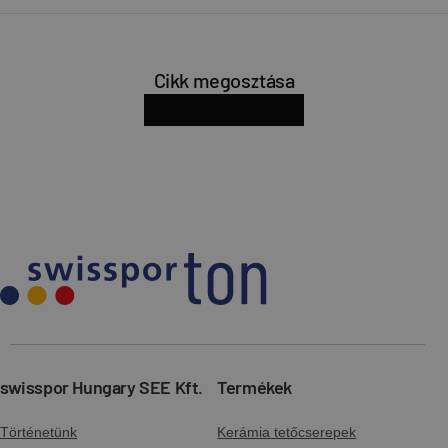
Cikk megosztása
facebook
x
linkedin
pinterest
Oldal URL-jének másolása
swisspor Hungary SEE Kft.
Termékek
Történetünk
Kerámia tetőcserepek