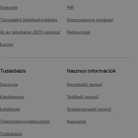
Gyáraink
PIR
Társadalmi felelősségvállalás
Ereszcsatorna rendszer
Az év tehetsége 2025 pályázat
Referenciák
Karrier
Tudásbázis
Hasznos információk
Garancia
Kereskedő kereső
Katalógusok
Tetőfedő kereső
Letöltések
Szaktanácsadó kereső
Teljesítménynyilatkozatok
Kapcsolat
Tudásbázis