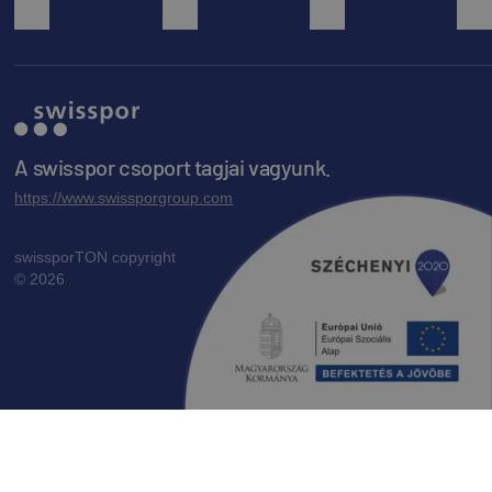
A swisspor csoport tagjai vagyunk.
https://www.swissporgroup.com
swissporTON copyright
© 2026