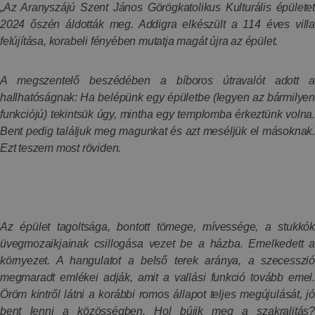
„Az Aranyszájú Szent János Görögkatolikus Kulturális épületet
2024 őszén áldották meg. Addigra elkészült a 114 éves villa
felújítása, korabeli fényében mutatja magát újra az épület.
A megszentelő beszédében a bíboros útravalót adott a
hallhatóságnak: Ha belépünk egy épületbe (legyen az bármilyen
funkciójú) tekintsük úgy, mintha egy templomba érkeztünk volna.
Bent pedig találjuk meg magunkat és azt meséljük el másoknak.
Ezt teszem most röviden.
Az épület tagoltsága, bontott tömege, mívessége, a stukkók
üvegmozaikjainak csillogása vezet be a házba. Emelkedett a
környezet. A hangulatot a belső terek aránya, a szecesszió
megmaradt emlékei adják, amit a vallási funkció tovább emel.
Öröm kintről látni a korábbi romos állapot teljes megújulását, jó
bent lenni a közösségben. Hol bújik meg a szakralitás?