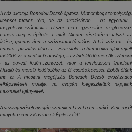
A ház alkotója Benedek Dezső építész. Mint ember, személyiség,
keveset tudunk róla, de az alkotásában – ha figyelünk -
megjelenik számunkra. Hiszen nem egyszerűen megtervezte,
hanem meg is építette a villát. Minden részletében látszik az
ízlése, gondossága, a századforduló világa. A bő száz év – és
háborús pusztítás után is – varázslatos a harmonika ajtók rejtett
működése, a padlók finomsága, – az érdeklődő mérnök számára
- az egyedi födémszerkezet, vagy a ténylegesen templomi
áhitatú és méretű fedélszéke az új cserépfedéssel. Ebből élünk
ma is. A mostani megújulás Benedek Dezső évszázados
elképzeléseit mutatja, mi csupán kiegészítettük napjaink
használati igényeivel.
A visszajelzések alapján szeretik a házat a használói. Kell ennél
nagyobb öröm? Köszönjük Építész Úr!”