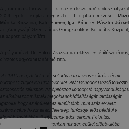
A „Tradíció és Innováció – Tető az építészetben” építészpályázat
2024 épület felújítás megosztott III. díjában részesült
Mező
Mónika Krisztina, Kalo Emese, Igar Péter
és
Pásztor József
az
„Aranyszájú Szent János Görögkatolikus Kulturális Központ,
Budapest” pályaműért!
A pályaművet Dr. Fülöp Zsuzsanna okleveles építészmérnök,
címzetes egyetemi tanár méltatta.
„Az 1910-ben, Schuler József udvari tanácsos számára épült
budapesti zuglói Ida utcai Schuler-villát Benedek Dezső tervezte
szecessziós stílusban. Az építészeti koncepció nagyvonalúságát,
az alkalmazott műszaki megoldások időállóságát, tartósságát
igazolja, hogy az épületet az elmúlt több, mint száz év alatt
számos célra használták. Jelenlegi funkciója előtt például a
Mérnök Továbbképző Intézetnek adott otthont. Felújítás,
karbantartás hiányában azonban minden épület előbb-utóbb