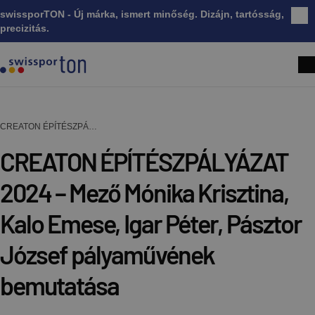
swissporTON - Új márka, ismert minőség. Dizájn, tartósság,
Bez
precizitás.
CREATON ÉPÍTÉSZPÁLYÁZAT 2024 – Mező Mónika Krisztina, Kalo Emese, Igar Péter, Pásztor József pályaművének bemutatása
CREATON ÉPÍTÉSZPÁLYÁZAT
2024 – Mező Mónika Krisztina,
Kalo Emese, Igar Péter, Pásztor
József pályaművének
bemutatása