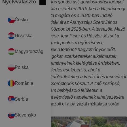
Nyelvválasztó
tönkremegy, ezért folyamatos gondozást, gondoskodást igényel.
Bezár
International
Ezt a feladatot a Schuler-villa esetében 2015-ben a Hajdúdorogi
Metropolitai Egyház vállalta magára és a 2020-ban induló
Česko
felújítás eredményeként adták át az Aranyszájú Szent János
Görögkatolikus Kulturális Központot 2025-ben. A tervezők, Mező
Hrvatska
Mónika Krisztina, Kalo Emese, Igar Péter és Pásztor József a
szecessziós építészeti elemek pontos megőrzésével,
helyreállításával tisztelegnek a történeti hagyományok előtt,
Magyarország
ugyanakkor korszerű anyagokat, szerkezeteket alkalmaztak
napjaink használati követelményeinek kielégítése érdekében.
Polska
Ezt láthatjuk például a tetőfedés esetében is, ahol a
homlokzathoz csatlakozó tetőfelületeken a tradíciót és innovációt
România
ötvöző CREATON kettős cserépfedés készült. A tető középső,
homlokzati megjelenést nem befolyásoló felületein a
legkorszerűbb technológiát képviselő napelemek elhelyezésére
Serbia
is lehetőség adódott.” -
hangzott el a pályázat méltatása során.
Slovensko