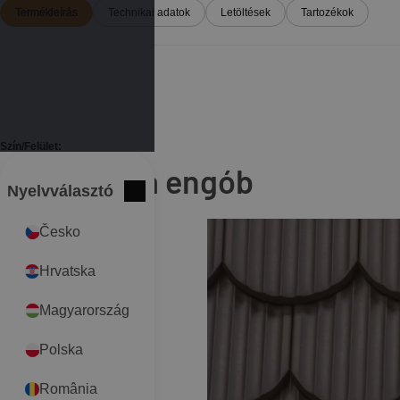
Termékleírás
Technikai adatok
Letöltések
Tartozékok
Szín/Felület:
Sötétbarna engób
Nyelvválasztó
International
Bezár
Česko
Hrvatska
Magyarország
Polska
România