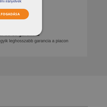
lmi irányelvek
ELFOGADÁSA
r 50 év garancia
gyik leghosszabb garancia a piacon