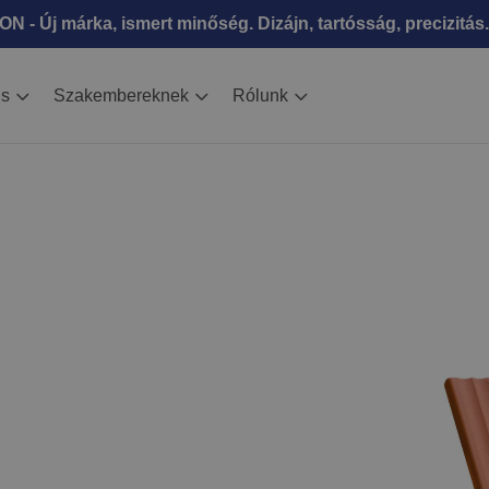
N - Új márka, ismert minőség. Dizájn, tartósság, precizitás.
is
Szakembereknek
Rólunk