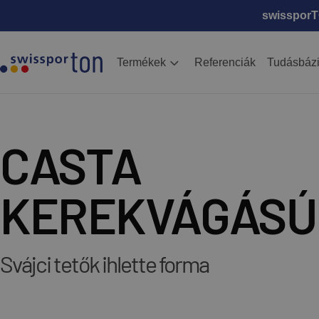
swissporTO
Termékek
Referenciák
Tudásbáz
CASTA
KEREKVÁGÁSÚ
Svájci tetők ihlette forma