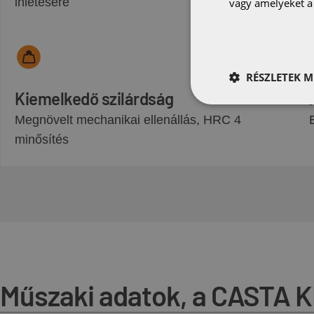
ihletésére
vagy amelyeket a 
RÉSZLETEK M
Kiemelkedő szilárdság
Megnövelt mechanikai ellenállás, HRC 4
minősítés
Műszaki adatok, a CASTA