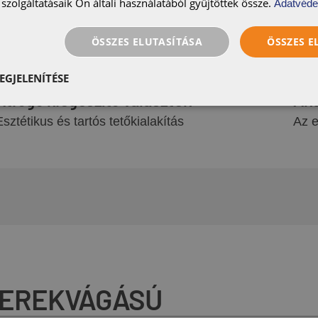
megjelenéssel
szolgáltatásaik Ön általi használatából gyűjtöttek össze.
Adatvéde
ÖSSZES ELUTASÍTÁSA
ÖSSZES 
EGJELENÍTÉSE
Átfogó kiegészítő választék
Aká
Esztétikus és tartós tetőkialakítás
Az e
 KEREKVÁGÁSÚ