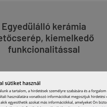
Egyedülálló kerámia
etőcserép, kiemelkedő
funkcionalitással
l sütiket használ
lunk a tartalom, a hirdetések személyre szabására és a forgalom
Dinamikus felület
Na
tali használatára vonatkozó információkat megosztjuk hirdetési
Hullámos tetőstruktúra karakteres
Kise
, akik egyesíthetik azokat más információkkal, amelyeket Ön bizto