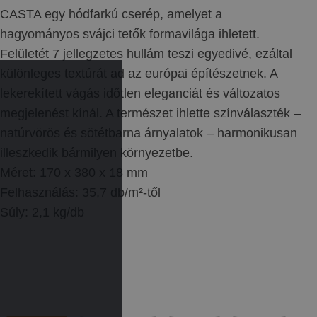
CASTA egy hódfarkú cserép, amelyet a
hagyományos svájci tetők formavilága ihletett.
Felületét 7 jellegzetes hullám teszi egyedivé, ezáltal
különleges textúrát ad az európai építészetnek. A
lekerekített vágás időtlen eleganciát és változatos
megjelenést kínál. A természet ihlette színválaszték –
natúrvörös és sötétbarna árnyalatok – harmonikusan
illeszkedik bármilyen környezetbe.
Méret: 170 x 380 x 18 mm
Felhasználás: 35,7 db/m²-től
Súly: 2,1 kg/db