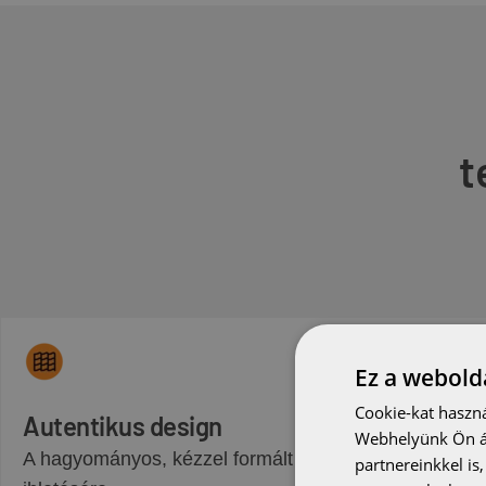
t
Ez a webolda
Cookie-kat haszná
Autentikus design
Webhelyünk Ön ál
A hagyományos, kézzel formált tetőcserepek
partnereinkkel is