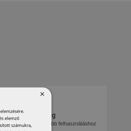
×
 elemzésére.
gyobb rugalmasság
 és elemző
bb méret a rugalmasabb felhasználáshoz
sított számukra,