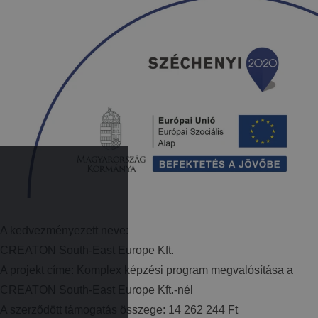
A kedvezményezett neve:
CREATON South-East Europe Kft.
A projekt címe: Komplex képzési program megvalósítása a
CREATON South-East Europe Kft.-nél
A szerződött támogatás összege: 14 262 244 Ft