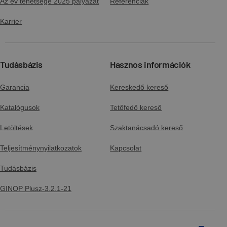
Az év tehetsége 2025 pályázat
Referenciák
Karrier
Tudásbázis
Hasznos információk
Garancia
Kereskedő kereső
Katalógusok
Tetőfedő kereső
Letöltések
Szaktanácsadó kereső
Teljesítménynyilatkozatok
Kapcsolat
Tudásbázis
GINOP Plusz-3.2.1-21