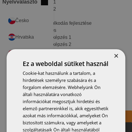
Nyelvválasztó
Együttműködés fejlesztés1
Bezár
International
Együttműködés fejlesztés2
Kommunikáció tréning
Česko
Probléma megoldó gondolkodás fejlesztése
Csoportos változáskezelés
Hrvatska
Értékesítési módszertani képzés 1
Értékesítési módszertani képzés 2
Építő- és anyagmozgató gép kezelője (Emelőgép kezelő)
Magyarország
×
Építő- és anyagmozgató gép kezelője (Targoncavezető)
Ez a weboldal sütiket használ
Konfliktuskezelés a munkahelyen 1
Polska
Konfliktuskezelés a munkahelyen 2
Cookie-kat használunk a tartalom, a
hirdetések személyre szabására és a
România
forgalom elemzésére. Webhelyünk Ön
A projekt tervezett befejezési dátuma: 2021.09.30.
általi használatára vonatkozó
Projekt azonosító száma: GINOP-6.1.5-17-2018-00207
információkat megosztjuk hirdetési és
Serbia
elemző partnereinkkel is, akik egyesíthetik
azokat más információkkal, amelyeket Ön
Tetőfedő kereső
Slovensko
biztosított számukra, vagy amelyeket a
Kereskedő kereső
szolgáltatásaik Ön általi használatából