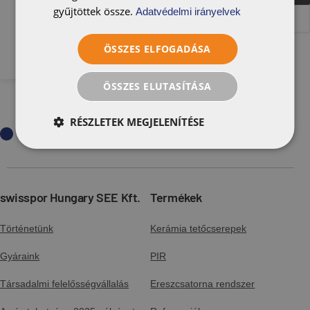
Slovenija
gyűjtöttek össze.
Adatvédelmi irányelvek
Megosztás
Україна
ÖSSZES ELFOGADÁSA
fa
ÖSSZES ELUTASÍTÁSA
x
lin
RÉSZLETEK MEGJELENÍTÉSE
pin
swisspor Hungary SEE Kft.
Termékek
Történetünk
Kerámia tetőcserepek
Gyáraink
PIR
Társadalmi felelősségvállalás
Ereszcsatorna rendszer