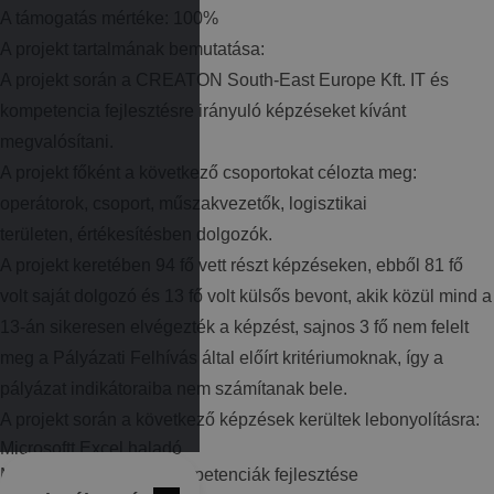
A támogatás mértéke: 100%
A projekt tartalmának bemutatása:
A projekt során a CREATON South-East Europe Kft. IT és
kompetencia fejlesztésre irányuló képzéseket kívánt
megvalósítani.
A projekt főként a következő csoportokat célozta meg:
operátorok, csoport, műszakvezetők, logisztikai
területen, értékesítésben dolgozók.
A projekt keretében 94 fő vett részt képzéseken, ebből 81 fő
volt saját dolgozó és 13 fő volt külsős bevont, akik közül mind a
13-án sikeresen elvégezték a képzést, sajnos 3 fő nem felelt
meg a Pályázati Felhívás által előírt kritériumoknak, így a
pályázat indikátoraiba nem számítanak bele.
A projekt során a következő képzések kerültek lebonyolításra:
Microsoftt Excel haladó
Munkaerőpiaci kulcskompetenciák fejlesztése