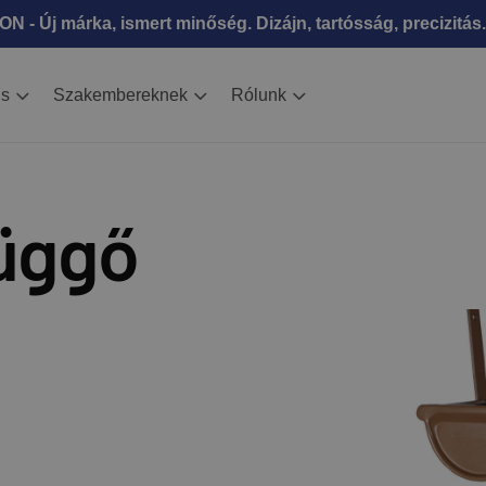
N - Új márka, ismert minőség. Dizájn, tartósság, precizitás.
is
Szakembereknek
Rólunk
üggő