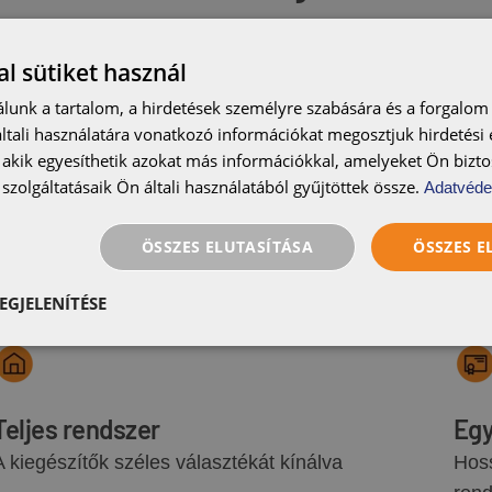
l sütiket használ
lunk a tartalom, a hirdetések személyre szabására és a forgalom
tali használatára vonatkozó információkat megosztjuk hirdetési
, akik egyesíthetik azokat más információkkal, amelyeket Ön bizto
Harmonizált színválaszték
Rug
szolgáltatásaik Ön általi használatából gyűjtöttek össze.
Adatvéde
Minden típusú swissporTON fedési anyaghoz
Két 
illő színválaszték
mm),
ÖSSZES ELUTASÍTÁSA
ÖSSZES 
mm
EGJELENÍTÉSE
Teljes rendszer
Egy
A kiegészítők széles választékát kínálva
Hoss