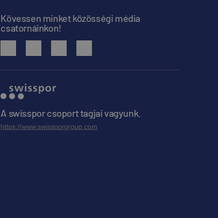
Kövessen minket közösségi média
csatornáinkon!
facebook
youtube
instagram
linkedin
A swisspor csoport tagjai vagyunk.
https://www.swissporgroup.com