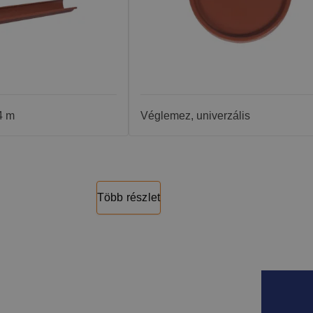
4 m
Véglemez, univerzális
Több részlet