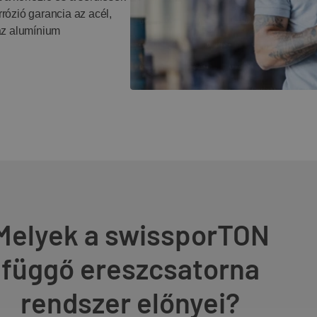
rrózió garancia az acél,
 az alumínium
Melyek a swissporTON
függő ereszcsatorna
rendszer előnyei?