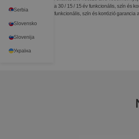
ellen. Ennek köszönhető a 30 / 15 / 15 év funkcionális, szín és ko
Serbia
valamint a 40 / 30 / 40 év funkcionális, szín és korrózió garancia
ereszcsatorna elemekre.
Slovensko
Slovenija
Україна