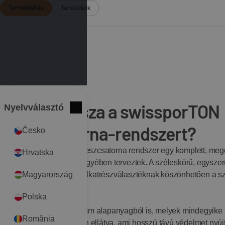
Termékleírás
Tartozékok
Miért válassza a swissporTON
Nyelvválasztó
International
Bezár
ereszcsatorna-rendszert?
Česko
A swissporTON függő ereszcsatorna rendszer egy komplett, mego
Hrvatska
és a könnyű használat jegyében terveztek. A széleskörű, egysze
könnyen összeépíthető alkatrészválasztéknak köszönhetően a sz
Magyarország
biztonságos.
Polska
Elérhető acél és alumínium alapanyagból is, melyek mindegyike
România
"ROBUSZT" bevonat van ellátva, ami hosszú távú védelmet nyújt 