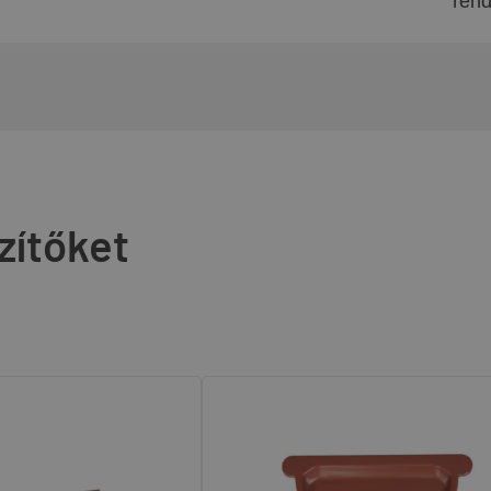
rend
zítőket