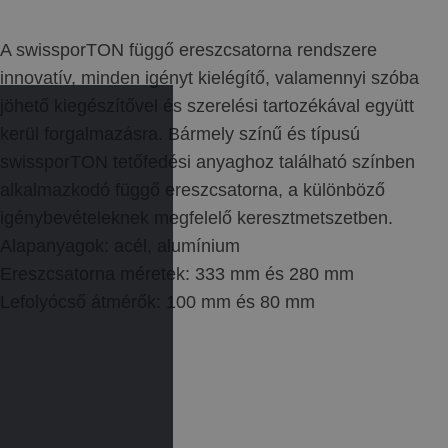
A swissporTON függő ereszcsatorna rendszere
innovatív, minden igényt kielégítő, valamennyi szóba
jöhető kiegészítővel és szerelési tartozékával együtt
kerül forgalmazásra. Bármely színű és típusú
swissporTON tetőfedési anyaghoz található színben
alkalmazkodó függő ereszcsatorna, a különböző
igénybevételeknek megfelelő keresztmetszetben.
Alapanyagok: acél, alumínium
Ereszcsatorna méretek: 333 mm és 280 mm
Lefolyócső átmérők: 100 mm és 80 mm