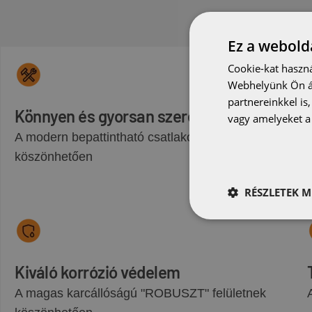
Ez a webolda
Cookie-kat haszná
Webhelyünk Ön ál
partnereinkkel is
Könnyen és gyorsan szerelhető
vagy amelyeket a 
A modern bepattintható csatlakozásoknak
köszönhetően
RÉSZLETEK M
Kiváló korrózió védelem
A magas karcállóságú "ROBUSZT" felületnek