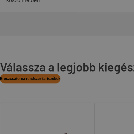
köszönhetően
Válassza a legjobb kiegés
Ereszcsatorna rendszer tartozékok