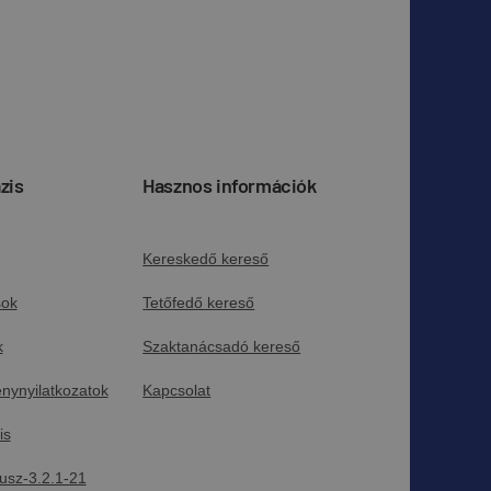
zis
Hasznos információk
Kereskedő kereső
sok
Tetőfedő kereső
k
Szaktanácsadó kereső
énynyilatkozatok
Kapcsolat
is
usz-3.2.1-21