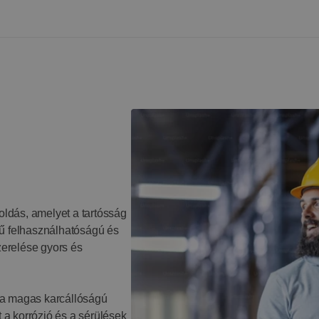
ldás, amelyet a tartósság
rű felhasználhatóságú és
erelése gyors és
 a magas karcállóságú
a korrózió és a sérülések