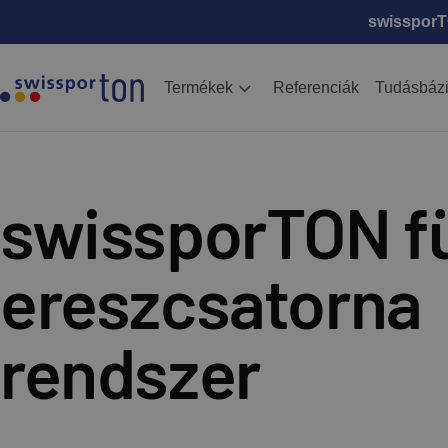
swissporTO
Termékek
Referenciák
Tudásbáz
swissporTON f
ereszcsatorna
rendszer