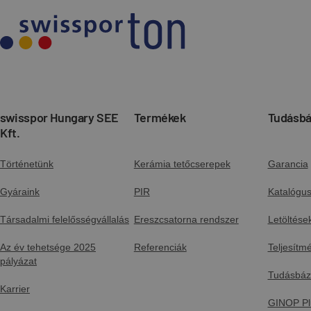
swisspor Hungary SEE
Termékek
Tudásbá
Kft.
Történetünk
Kerámia tetőcserepek
Garancia
Gyáraink
PIR
Katalógu
Társadalmi felelősségvállalás
Ereszcsatorna rendszer
Letöltése
Az év tehetsége 2025
Referenciák
Teljesítm
pályázat
Tudásbáz
Karrier
GINOP Pl