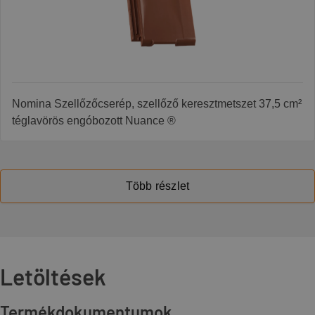
Nomina Szellőzőcserép, szellőző keresztmetszet 37,5 cm²
téglavörös engóbozott Nuance ®
Több részlet
Letöltések
Termékdokumentumok