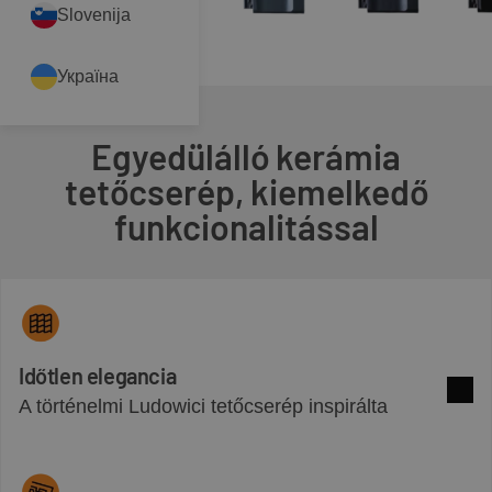
Slovenija
Україна
Egyedülálló kerámia
tetőcserép, kiemelkedő
funkcionalitással
Időtlen elegancia
A történelmi Ludowici tetőcserép inspirálta
Több 