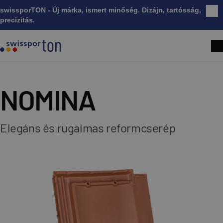
swissporTON - Új márka, ismert minőség. Dizájn, tartósság,
Bez
precizitás.
NOMINA
Elegáns és rugalmas reformcserép