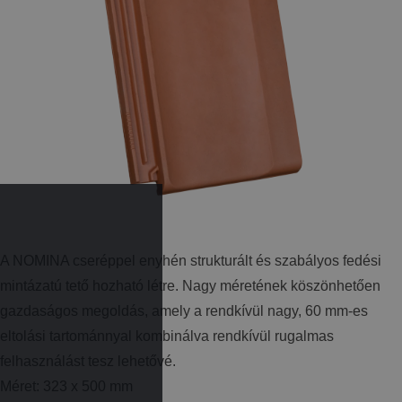
A NOMINA cseréppel enyhén strukturált és szabályos fedési
mintázatú tető hozható létre. Nagy méretének köszönhetően
gazdaságos megoldás, amely a rendkívül nagy, 60 mm-es
eltolási tartománnyal kombinálva rendkívül rugalmas
felhasználást tesz lehetővé.
Méret: 323 x 500 mm