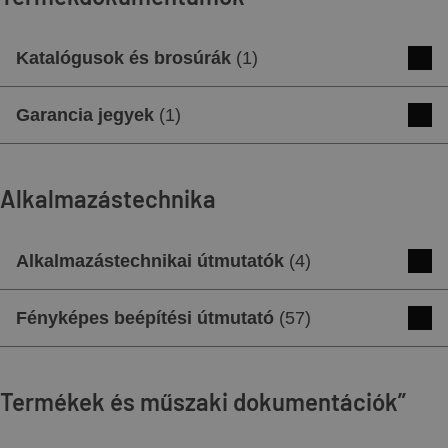
Katalógusok és brosúrák
(
1
)
NOMINA termék prospektus
Garancia jegyek
(
1
)
Letöltés
Előnézet
Garancialevél - 50 év garancia
Alkalmazástechnika
Letöltés
Előnézet
Alkalmazástechnikai útmutatók
(
4
)
Tárolási és felhasználási útmutató.pdf
Fényképes beépítési útmutató
(
57
)
Letöltés
Előnézet
Beépítési útmutató - swisspor SAFSYS
Tetőbiztonsági hurok
Termékek és műszaki dokumentációk”
Letöltés
Előnézet
Alkalmazástechnika - Sajtolt kerámia