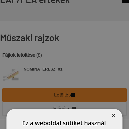
Műszaki rajzok
Fájlok letöltése
(8)
NOMINA_ERESZ_01
Letöltés
Előnézet
×
Ez a weboldal sütiket használ