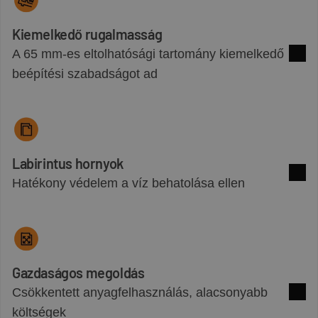
Kiemelkedő rugalmasság
A 65 mm-es eltolhatósági tartomány kiemelkedő
Több 
beépítési szabadságot ad
Labirintus hornyok
Hatékony védelem a víz behatolása ellen
Több 
Gazdaságos megoldás
Csökkentett anyagfelhasználás, alacsonyabb
Több 
költségek