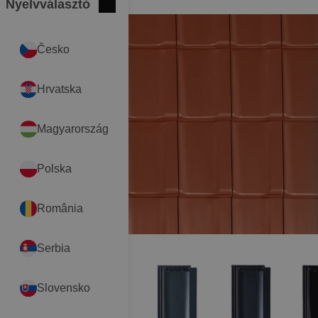
Nyelvválasztó
Bezár
International
Česko
Hrvatska
Magyarország
Polska
România
Serbia
Slovensko