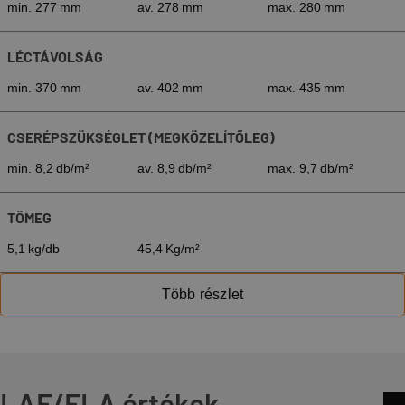
min. 277 mm
av. 278 mm
max. 280 mm
LÉCTÁVOLSÁG
min. 370 mm
av. 402 mm
max. 435 mm
CSERÉPSZÜKSÉGLET (MEGKÖZELÍTŐLEG)
min. 8,2 db/m²
av. 8,9 db/m²
max. 9,7 db/m²
TÖMEG
5,1 kg/db
45,4 Kg/m²
Több részlet
LAF/FLA értékek