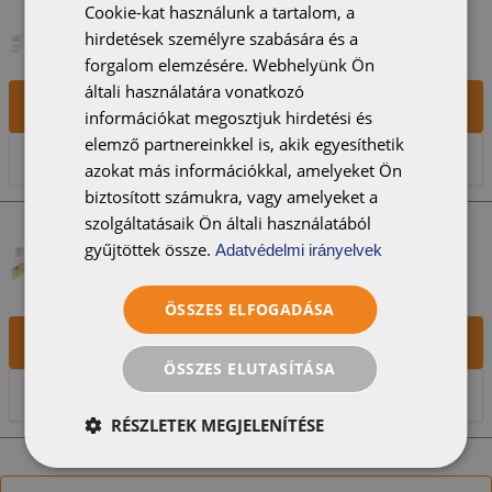
NOMINA_ERESZ_02
Cookie-kat használunk a tartalom, a
hirdetések személyre szabására és a
forgalom elemzésére. Webhelyünk Ön
általi használatára vonatkozó
Letöltés
információkat megosztjuk hirdetési és
elemző partnereinkkel is, akik egyesíthetik
Előnézet
azokat más információkkal, amelyeket Ön
biztosított számukra, vagy amelyeket a
szolgáltatásaik Ön általi használatából
NOMINA_GERINC_01
gyűjtöttek össze.
Adatvédelmi irányelvek
ÖSSZES ELFOGADÁSA
Letöltés
ÖSSZES ELUTASÍTÁSA
Előnézet
RÉSZLETEK MEGJELENÍTÉSE