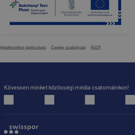
Letöltés
Előnézet
Beépítési útmutató - alumínium
rönkfatartó
Letöltés
Előnézet
Adatkezelési tájékoztató
Cookie szabályzat
ÁSZF
Beépítési útmutató - alumínium tetőlétra
Letöltés
Előnézet
Kövessen minket közösségi média csatornáinkon!
facebook
youtube
instagram
Beépítési útmutató - alumínium toldható
járórács
Letöltés
Előnézet