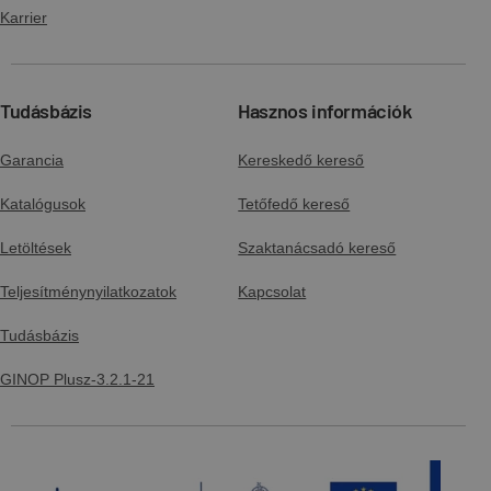
Beépítési útmutató - Alumínium hegyi
Karrier
hófogó cső
Letöltés
Előnézet
Tudásbázis
Hasznos információk
Garancia
Beépítési útmutató - Alumínium
Kereskedő kereső
hófogórács
Katalógusok
Tetőfedő kereső
Letöltés
Előnézet
Letöltések
Szaktanácsadó kereső
Teljesítménynyilatkozatok
Kapcsolat
Beépítési útmutató - Alumínium járórács,
húzott tetőcserepekhez
Tudásbázis
Letöltés
Előnézet
GINOP Plusz-3.2.1-21
Beépítési útmutató - Alumínium járórács,
sajtolt tetőcserepekhez