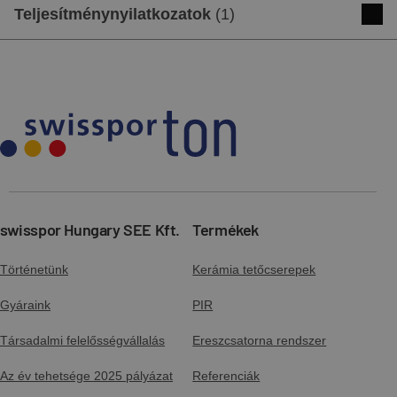
tetőcserepek
Teljesítménynyilatkozatok
(
1
)
Letöltés
Előnézet
Beépítési Útmutató - Alumínium
DoP - NOMINA
egylábas elem, húzott tetőcserepekhez
Letöltés
Előnézet
Letöltés
Előnézet
Alkalmazástechnika - swissporTETTO
szarufa feletti hőszigetelés
Letöltés
Előnézet
Beépítési Útmutató - Alumínium
egylábas elem, sajtolt tetőcserepekhez
Letöltés
Előnézet
swisspor Hungary SEE Kft.
Termékek
Alkalmazástechnika - Függő
ereszcsatorna rendszer
Történetünk
Kerámia tetőcserepek
Letöltés
Előnézet
Beépítési útmutató - Alumínium fal- és
Gyáraink
PIR
kéményszegély
Letöltés
Előnézet
Társadalmi felelősségvállalás
Ereszcsatorna rendszer
Az év tehetsége 2025 pályázat
Referenciák