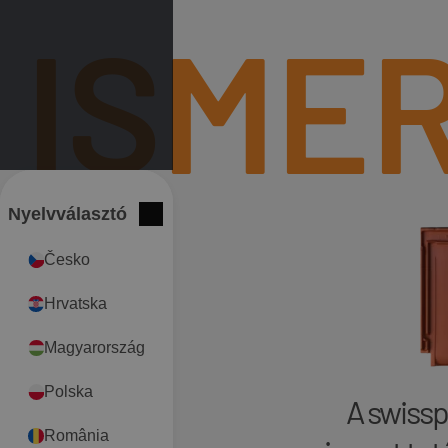
ISME
Nyelvválasztó
International
Bezár
Česko
Hrvatska
Magyarország
Polska
A swissp
România