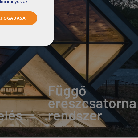
lmi irányelvek
ELFOGADÁSA
Függő
ereszcsatorna
elés
rendszer