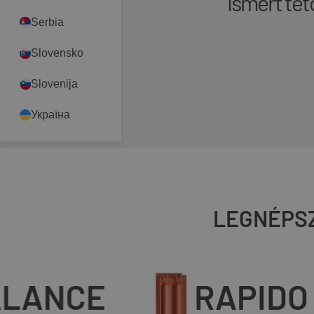
ismert tet
Serbia
Slovensko
Slovenija
Україна
LEGNÉPS
ANCE
RAPIDO