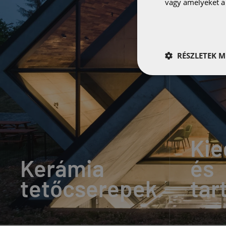
vagy amelyeket a 
RÉSZLETEK M
Kie
Kerámia
és
tetőcserepek
tar