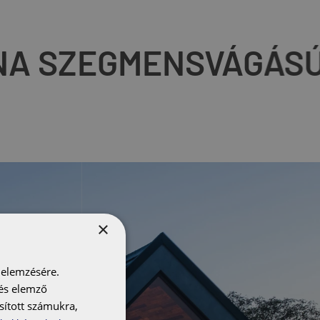
ÓNA SZEGMENSVÁGÁ
×
 elemzésére.
 és elemző
sított számukra,