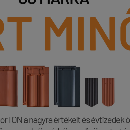
RT MIN
orTON a nagyra értékelt és évtizedek ó