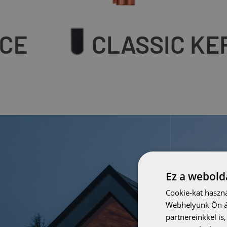
NCE
CLASSIC 
Ez a webolda
Cookie-kat haszná
Webhelyünk Ön ál
partnereinkkel is