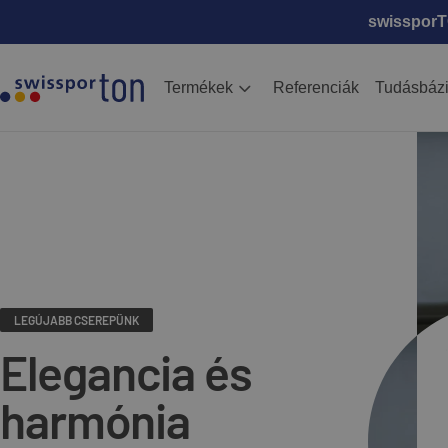
swissporTO
Termékek
Referenciák
Tudásbáz
LEGÚJABB CSEREPÜNK
Elegancia és
harmónia