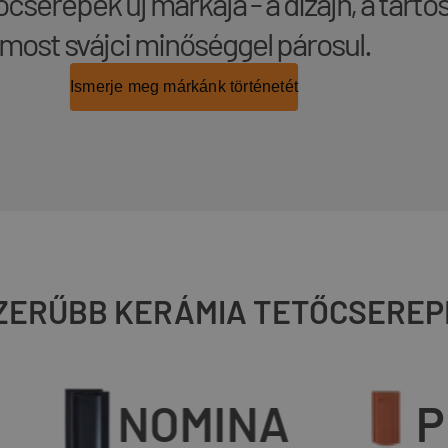
őcserepek új márkája - a dizájn, a tartó
most svájci minőséggel párosul.
Ismerje meg márkánk történetét
ZERŰBB KERÁMIA TETŐCSEREP
NOMINA
PR