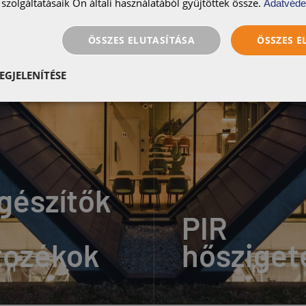
szolgáltatásaik Ön általi használatából gyűjtöttek össze.
Adatvéde
ÖSSZES ELUTASÍTÁSA
ÖSSZES 
EGJELENÍTÉSE
gészítők
PIR
tozékok
hősziget