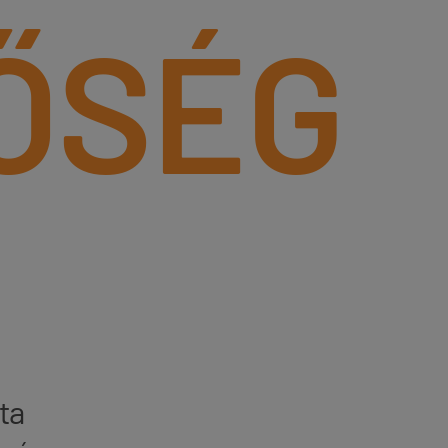
ŐSÉG
ta