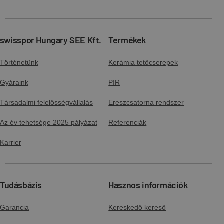
swisspor Hungary SEE Kft.
Termékek
Történetünk
Kerámia tetőcserepek
Gyáraink
PIR
Társadalmi felelősségvállalás
Ereszcsatorna rendszer
Az év tehetsége 2025 pályázat
Referenciák
Karrier
Tudásbázis
Hasznos információk
Garancia
Kereskedő kereső