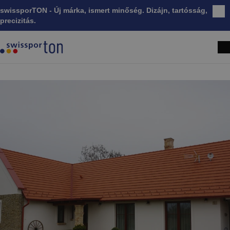
swissporTON - Új márka, ismert minőség. Dizájn, tartósság,
Bez
precizitás.