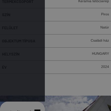
TERMÉKCSOPORT
Kerámia tetőcserép
SZÍN
Piros
FELÜLET
Natúr
OBJEKTUM TÍPUSA
Családi ház
HELYSZÍN
HUNGARY
ÉV
2024