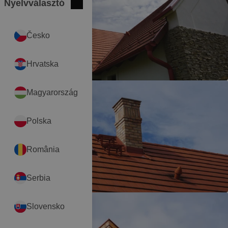
Nyelvválasztó
Bezár
International
Česko
Hrvatska
Magyarország
Polska
România
Serbia
Slovensko