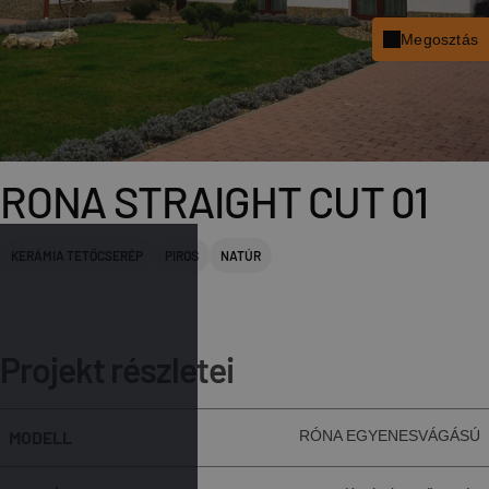
Megosztás
fac
x
RONA STRAIGHT CUT 01
link
pint
KERÁMIA TETŐCSERÉP
PIROS
NATÚR
Projekt részletei
MODELL
RÓNA EGYENESVÁGÁSÚ