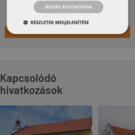
ÖSSZES ELUTASÍTÁSA
Hornyolt cserép divatos tetőhöz
RÉSZLETEK MEGJELENÍTÉSE
Nézze meg a terméket
Kapcsolódó
hivatkozások