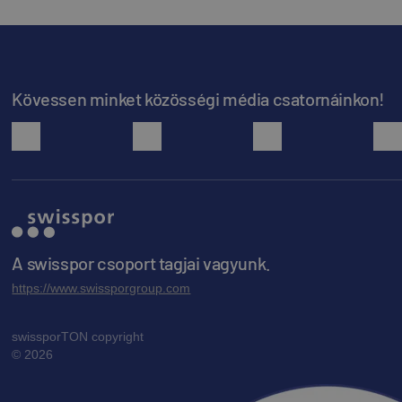
Kövessen minket közösségi média csatornáinkon!
facebook
youtube
instagram
A swisspor csoport tagjai vagyunk.
https://www.swissporgroup.com
swissporTON copyright
© 2026