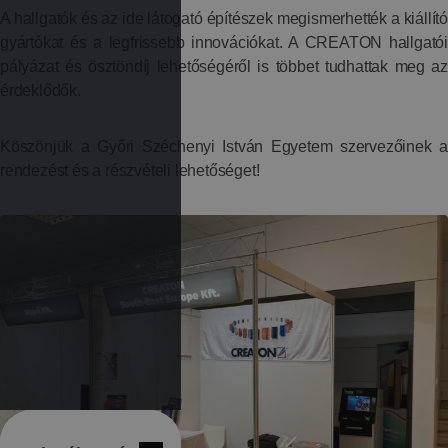
A hallgatók és az ide látogató építészek megismerhették a kiállító
gyártókat és a legfrissebb innovációkat. A CREATON hallgatói
pályázat és ösztöndíj lehetőségéről is többet tudhattak meg az
érdeklődők.
Köszönjük a Győri Széchenyi István Egyetem szervezőinek a
rendezést és a részvételi lehetőséget!