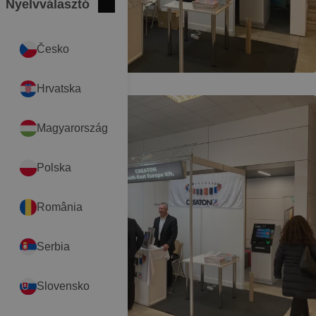
Nyelvválasztó
Bezár
International
Česko
Hrvatska
Magyarország
Polska
România
Serbia
Slovensko