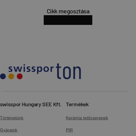
Cikk megosztása
facebook
x
linkedin
pinterest
Oldal URL-jének másolása
swisspor Hungary SEE Kft.
Termékek
Történetünk
Kerámia tetőcserepek
Gyáraink
PIR