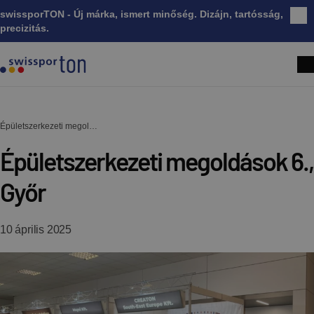
swissporTON - Új márka, ismert minőség. Dizájn, tartósság,
Bez
precizitás.
Épületszerkezeti megoldások 6., Győr
Épületszerkezeti megoldások 6.,
Győr
10 április 2025