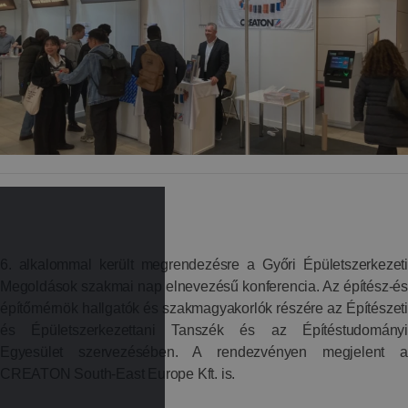
6. alkalommal került megrendezésre a Győri Épületszerkezeti
Megoldások szakmai nap elnevezésű konferencia. Az építész-és
építőmérnök hallgatók és szakmagyakorlók részére az Építészeti
és Épületszerkezettani Tanszék és az Építéstudományi
Egyesület szervezésében. A rendezvényen megjelent a
CREATON South-East Europe Kft. is.