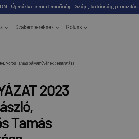
N - Új márka, ismert minőség. Dizájn, tartósság, precizitás.
is
Szakembereknek
Rólunk
ter, Vörös Tamás pályaművének bemutatása
YÁZAT 2023
ászló,
rös Tamás
tása