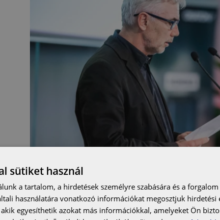
l sütiket használ
lunk a tartalom, a hirdetések személyre szabására és a forgalom
tali használatára vonatkozó információkat megosztjuk hirdetési
, akik egyesíthetik azokat más információkkal, amelyeket Ön bizto
„A tervezők, borzalmas műszaki állapotban vették át a h