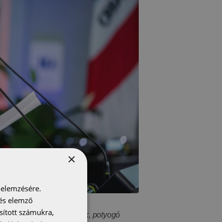
×
 elemzésére.
 és elemző
sított számukra,
ázat, amit súlyos felázások, potyogó