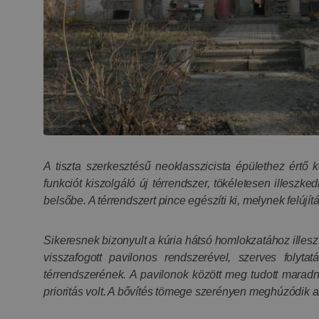
A tiszta szerkesztésű neoklasszicista épülethez értő 
funkciót kiszolgáló új térrendszer, tökéletesen illeszke
belsőbe. A térrendszert pince egészíti ki, melynek felúj
Sikeresnek bizonyult a kúria hátsó homlokzatához illes
visszafogott pavilonos rendszerével, szerves folyta
térrendszerének. A pavilonok között meg tudott maradni
prioritás volt. A bővítés tömege szerényen meghúzódik az