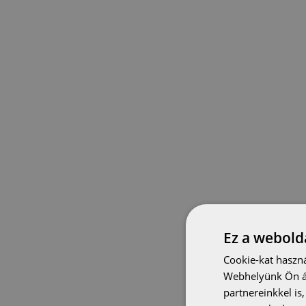
Ez a webolda
Cookie-kat haszná
Webhelyünk Ön ál
partnereinkkel is