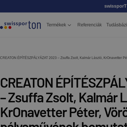
swissporTO
Termékek
Referenciák
Tudásbáz
CREATON ÉPÍTÉSZPÁLYÁZAT 2023 – Zsuffa Zsolt, Kalmár László, KrOnavetter Pé
CREATON ÉPÍTÉSZPÁL
– Zsuffa Zsolt, Kalmár L
KrOnavetter Péter, Vö
pályaművének bemuta