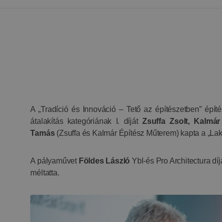
A „Tradíció és Innováció – Tető az építészetben” építés
átalakítás kategóriának I. díját
Zsuffa Zsolt, Kalmár
Tamás
(Zsuffa és Kalmár Építész Műterem)
kapta a „La
A pályaművet
Földes László
Ybl-és Pro Architectura díj
méltatta.