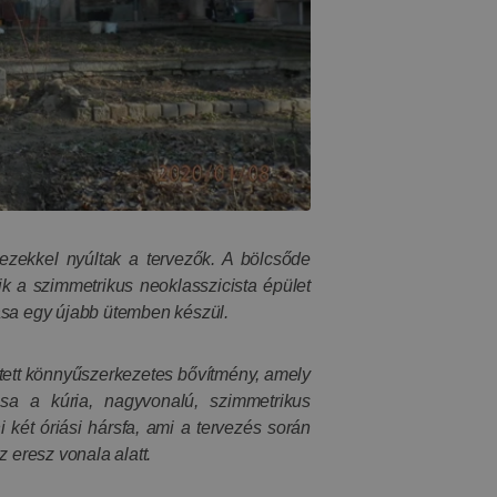
kezekkel nyúltak a tervezők. A bölcsőde
dik a szimmetrikus neoklasszicista épület
ítása egy újabb ütemben készül.
ztett könnyűszerkezetes bővítmény, amely
tása a kúria, nagyvonalú, szimmetrikus
 két óriási hársfa, ami a tervezés során
 eresz vonala alatt.