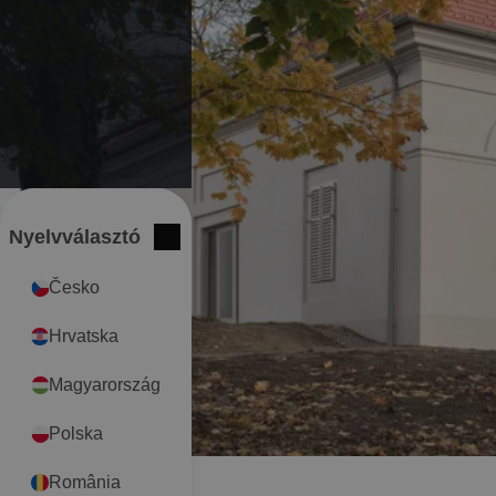
Nyelvválasztó
International
Bezár
Česko
Hrvatska
Magyarország
Polska
România