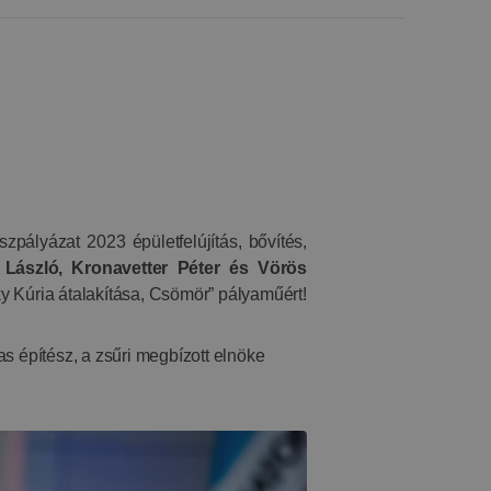
zpályázat 2023 épületfelújítás, bővítés,
 László, Kronavetter Péter és Vörös
ky Kúria átalakítása, Csömör” pályaműért!
as építész, a zsűri megbízott elnöke​