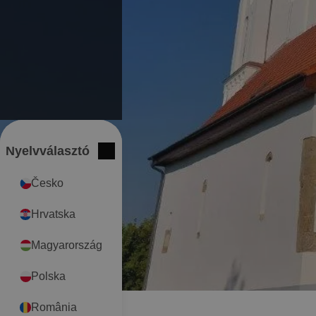
Nyelvválasztó
International
Bezár
Česko
Hrvatska
Magyarország
Polska
România