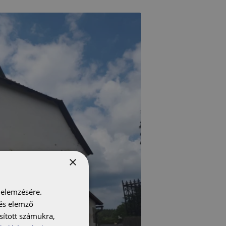
×
 elemzésére.
 és elemző
sított számukra,