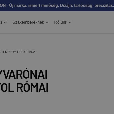
N - Új márka, ismert minőség. Dizájn, tartósság, precizitás.
is
Szakembereknek
Rólunk
S TEMPLOM FELÚJÍTÁSA
YVARÓNAI
OL RÓMAI