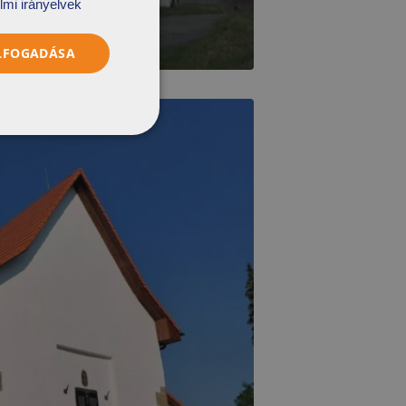
lmi irányelvek
ELFOGADÁSA