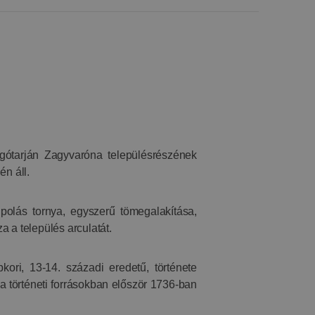
gótarján Zagyvaróna településrészének
én áll.
olás tornya, egyszerű tömegalakítása,
 a település arculatát.
ori, 13-14. századi eredetű, története
e a történeti forrásokban először 1736-ban