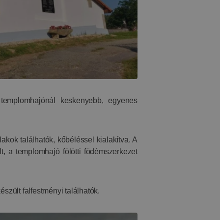
a templomhajónál keskenyebb, egyenes
akok találhatók, kőbéléssel kialakítva. A
lt, a templomhajó fölötti födémszerkezet
szült falfestményi találhatók.