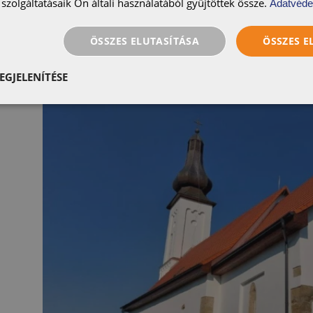
szolgáltatásaik Ön általi használatából gyűjtöttek össze.
Adatvéde
ÖSSZES ELUTASÍTÁSA
ÖSSZES 
EGJELENÍTÉSE