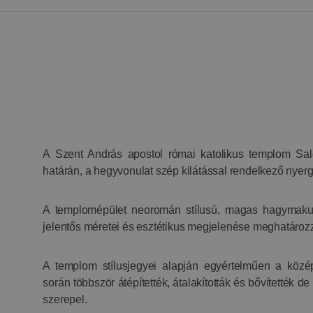
A Szent András apostol római katolikus templom Sal
határán, a hegyvonulat szép kilátással rendelkező nyerg
A templomépület neoromán stílusú, magas hagymakup
jelentős méretei és esztétikus megjelenése meghatározza
A templom stílusjegyei alapján egyértelműen a középk
során többször átépítették, átalakították és bővítették d
szerepel.