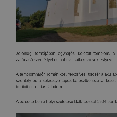
Jelenlegi formájában egyhajós, keletelt templom, 
záródású szentéllyel és ahhoz csatlakozó sekrestyével.
A templomhajón román kori, félköríves, tölcsér alakú abl
szentély és a sekrestye lapos keresztboltozattal készü
borított gerendás fafödém.
A belső térben a helyi születésű Bátki József 1934-ben ké