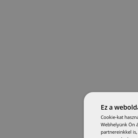
Ez a webolda
Cookie-kat haszná
Webhelyünk Ön ál
partnereinkkel is