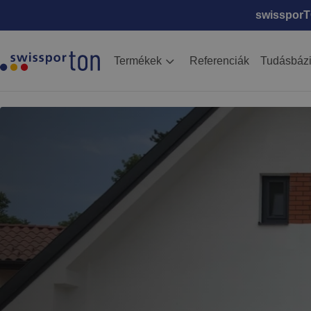
swissporTO
Termékek
Referenciák
Tudásbáz