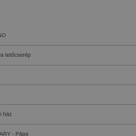
NO
a tetőcserép
i ház
RY - Pápa