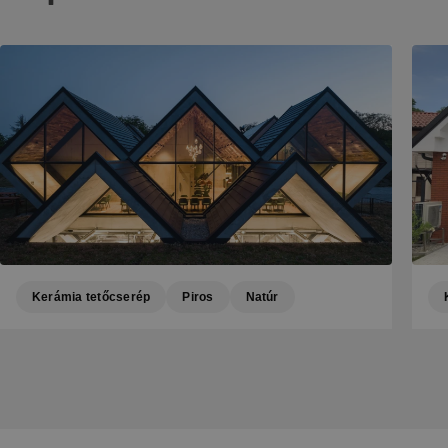
Kerámia tetőcserép
Piros
Natúr