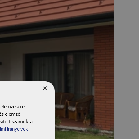
×
 elemzésére.
 és elemző
sított számukra,
lmi irányelvek