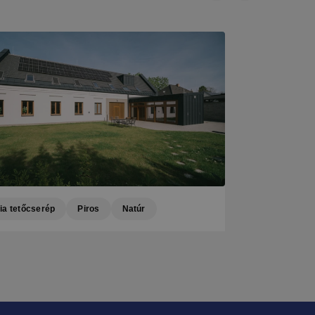
a tetőcserép
Piros
Natúr