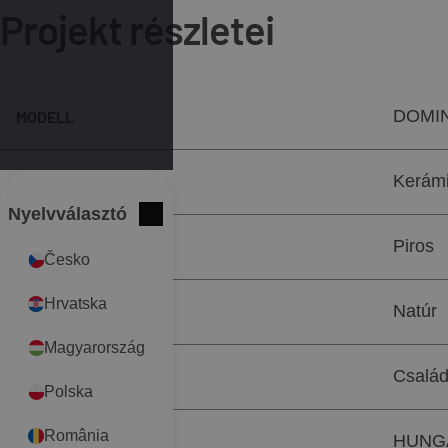
Projekt részletei
DOMI
MODELL
Kerámi
TERMÉKCSOPORT
Nyelvválasztó
International
Bezár
Piros
SZÍN
Česko
Hrvatska
Natúr
FELÜLET
Magyarország
Család
OBJEKTUM TÍPUSA
Polska
România
HUNGA
HELYSZÍN