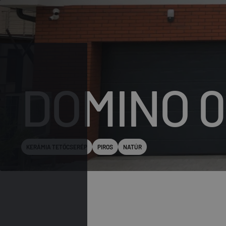
DOMINO 0
KERÁMIA TETŐCSERÉP
PIROS
NATÚR