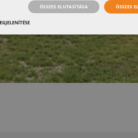
ÖSSZES ELUTASÍTÁSA
ÖSSZES 
EGJELENÍTÉSE