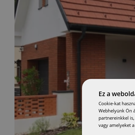
Ez a webolda
Cookie-kat haszná
Webhelyünk Ön ál
partnereinkkel is
vagy amelyeket a 