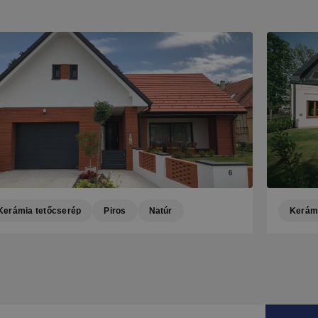
Kerámia tetőcserép
Piros
Natúr
Kerámi