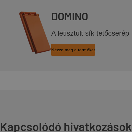
DOMINO
A letisztult sík tetőcserép
Nézze meg a terméket
Kapcsolódó hivatkozások