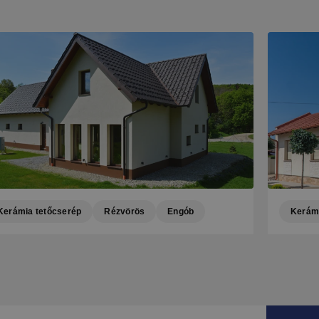
Kerámia tetőcserép
Rézvörös
Engób
Kerámi