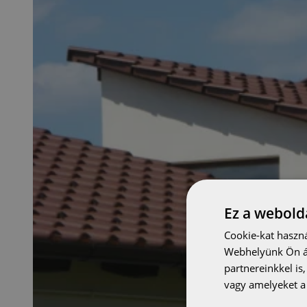
Ez a webolda
Cookie-kat haszná
Webhelyünk Ön ál
partnereinkkel is
vagy amelyeket a 