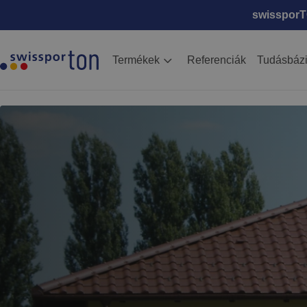
swissporTO
Termékek
Referenciák
Tudásbáz