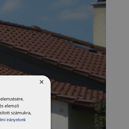
×
 elemzésére.
 és elemző
sított számukra,
lmi irányelvek