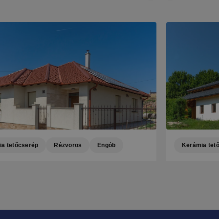
a tetőcserép
Rézvörös
Engób
Kerámia tet