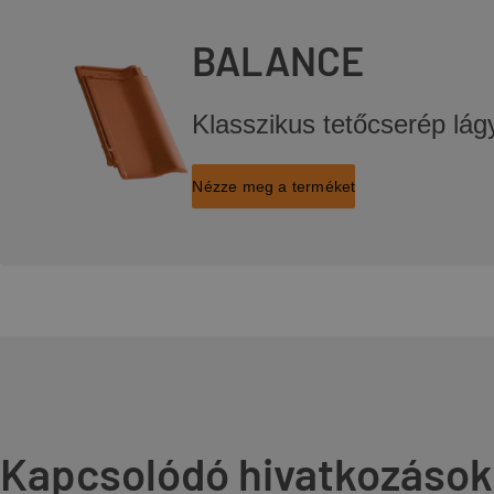
BALANCE
Klasszikus tetőcserép lág
Nézze meg a terméket
Kapcsolódó hivatkozások