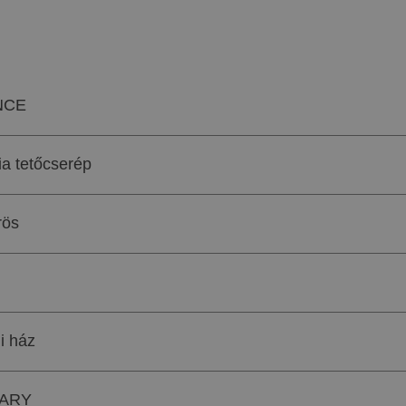
NCE
a tetőcserép
rös
i ház
ARY