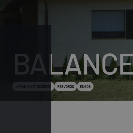
BALANCE
KERÁMIA TETŐCSERÉP
RÉZVÖRÖS
ENGÓB