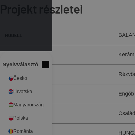
Projekt részletei
BALA
MODELL
Kerámi
TERMÉKCSOPORT
Nyelvválasztó
International
Bezár
Rézvö
SZÍN
Česko
Hrvatska
Engób
FELÜLET
Magyarország
Család
OBJEKTUM TÍPUSA
Polska
România
HUNG
HELYSZÍN