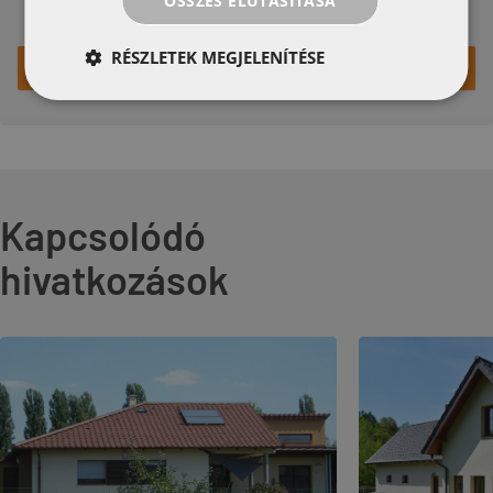
ÖSSZES ELUTASÍTÁSA
Klasszikus tetőcserép lágy hullámmal
RÉSZLETEK MEGJELENÍTÉSE
Nézze meg a terméket
Kapcsolódó
hivatkozások