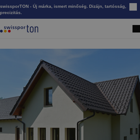
swissporTON - Új márka, ismert minőség. Dizájn, tartósság,
Bez
precizitás.