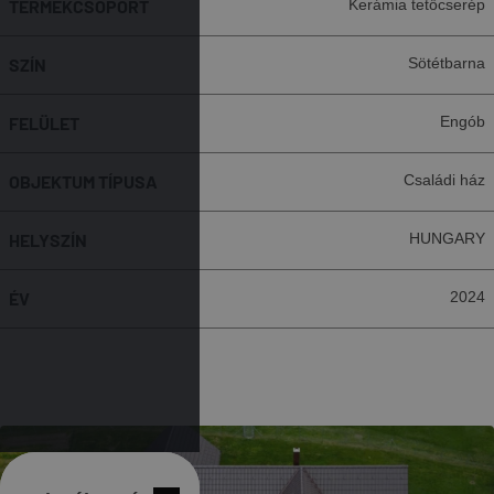
TERMÉKCSOPORT
Kerámia tetőcserép
SZÍN
Sötétbarna
FELÜLET
Engób
OBJEKTUM TÍPUSA
Családi ház
HELYSZÍN
HUNGARY
ÉV
2024