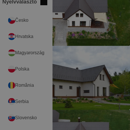
Nyelvválasztó
Bezár
International
Česko
Hrvatska
Magyarország
Polska
România
Serbia
Slovensko