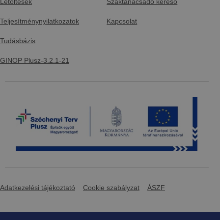
Letöltések
Szaktanácsadó kereső
Teljesítménynyilatkozatok
Kapcsolat
Tudásbázis
GINOP Plusz-3.2.1-21
Adatkezelési tájékoztató
Cookie szabályzat
ÁSZF