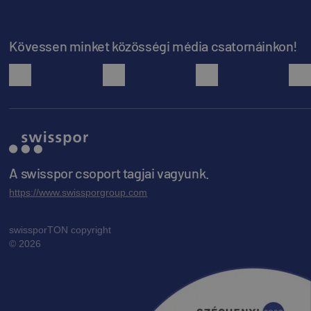
Kövessen minket közösségi média csatornáinkon!
facebook
youtube
instagram
A swisspor csoport tagjai vagyunk.
https://www.swissporgroup.com
swissporTON copyright
© 2026