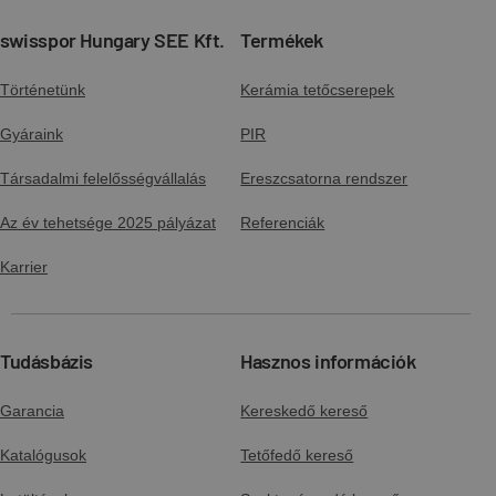
swisspor Hungary SEE Kft.
Termékek
Történetünk
Kerámia tetőcserepek
Gyáraink
PIR
Társadalmi felelősségvállalás
Ereszcsatorna rendszer
Az év tehetsége 2025 pályázat
Referenciák
Karrier
Tudásbázis
Hasznos információk
Garancia
Kereskedő kereső
Katalógusok
Tetőfedő kereső